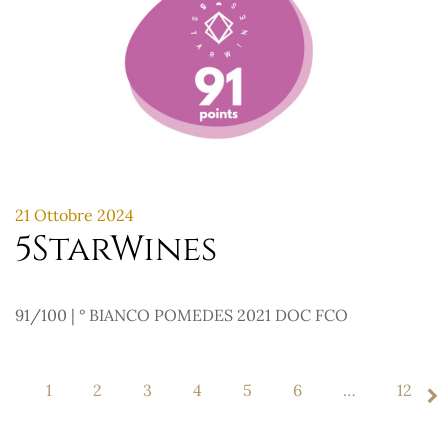
21 Ottobre 2024
5StarWines
91/100 | ° BIANCO POMEDES 2021 DOC FCO
1
2
3
4
5
6
…
12