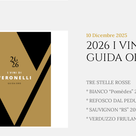
10 Dicembre 2025
2026 I V
GUIDA O
TRE STELLE ROSSE
° BIANCO “Pomèdes”
° REFOSCO DAL PED
° SAUVIGNON “RS” 2
° VERDUZZO FRIULAN