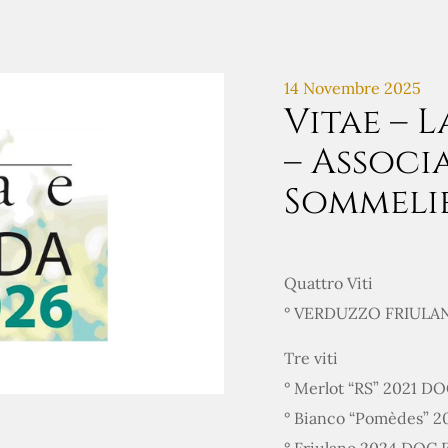
14 Novembre 2025
Vitae – L
– Associ
Sommeli
Quattro Viti
° VERDUZZO FRIULAN
Tre viti
° Merlot “RS” 2021 D
° Bianco “Pomèdes” 