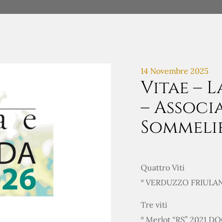
14 Novembre 2025
Vitae – L
– Associ
Sommeli
Quattro Viti
° VERDUZZO FRIULAN
Tre viti
° Merlot “RS” 2021 D