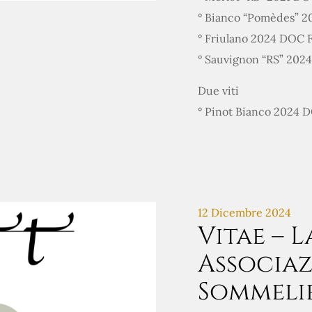
° Bianco “Pomèdes” 
° Friulano 2024 DOC
° Sauvignon “RS” 20
Due viti
° Pinot Bianco 2024
12 Dicembre 2024
Vitae – L
Associaz
Sommeli